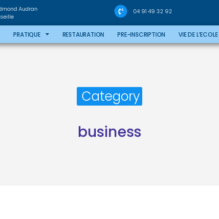
Edmond Audran
04 91 49 32 92
eille
PRATIQUE
RESTAURATION
PRE-INSCRIPTION
VIE DE L’ECOLE
Category
business