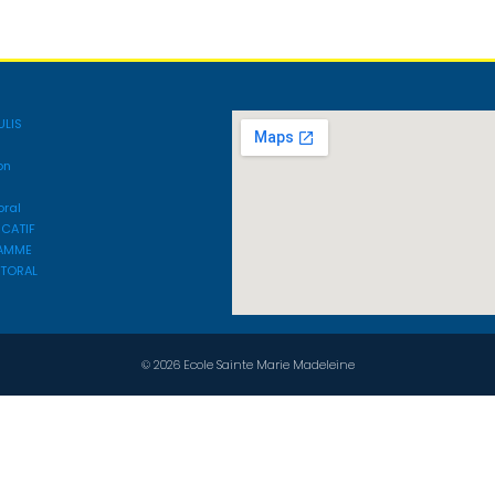
ULIS
on
oral
UCATIF
AMME
STORAL
© 2026 Ecole Sainte Marie Madeleine