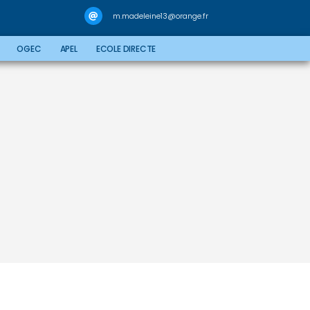
m.madeleine13@orange.fr
OGEC
APEL
ECOLE DIRECTE