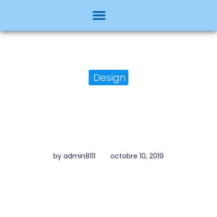
Design
Mauris volutpat –
malesuada vestibulum
by
admin8111
octobre 10, 2019