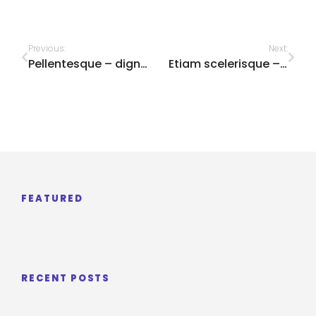
Previous:
Next:
Pellentesque – dignissim dui ac dolor convallis
Etiam scelerisque – iaculis felis arcu hendrerit vitae
FEATURED
RECENT POSTS