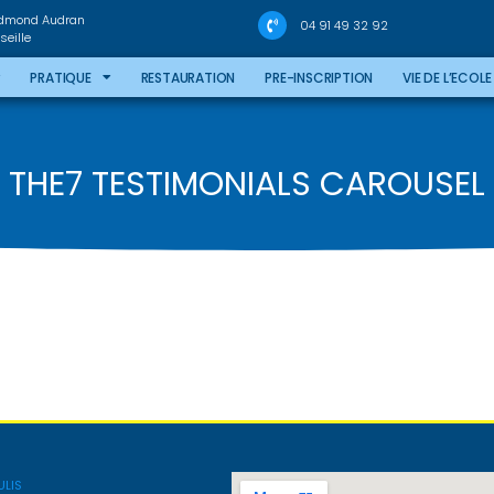
Edmond Audran
04 91 49 32 92
eille
PRATIQUE
RESTAURATION
PRE-INSCRIPTION
VIE DE L’ECOLE
THE7 TESTIMONIALS CAROUSEL
ULIS