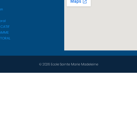
on
oral
UCATIF
AMME
STORAL
© 2026 Ecole Sainte Marie Madeleine