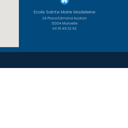
Ecole Sainte Marie Madeleine
24 Place Edmond Audran
13004 Marseille
04 91 49 32 92