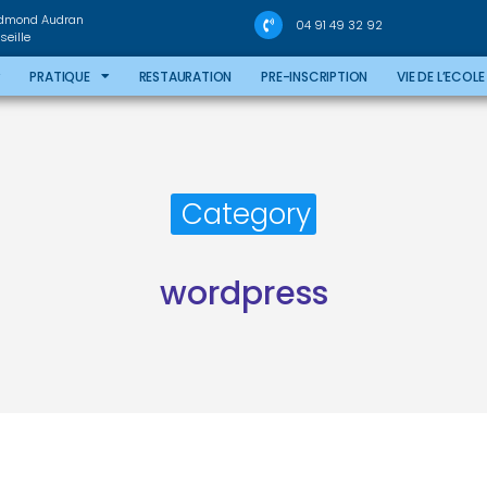
Edmond Audran
04 91 49 32 92
eille
PRATIQUE
RESTAURATION
PRE-INSCRIPTION
VIE DE L’ECOLE
Category
wordpress