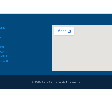
ULIS
on
oral
UCATIF
AMME
STORAL
© 2026 Ecole Sainte Marie Madeleine