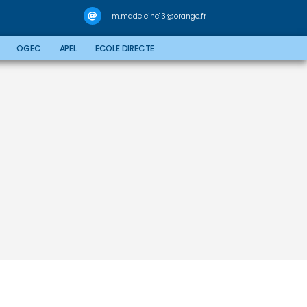
m.madeleine13@orange.fr
OGEC
APEL
ECOLE DIRECTE