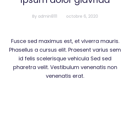
ipsum dolor glavrida
By
admin8111
octobre 6, 2020
Fusce sed maximus est, et viverra mauris.
Phasellus a cursus elit. Praesent varius sem
id felis scelerisque vehicula Sed sed
pharetra velit. Vestibulum venenatis non
venenatis erat.