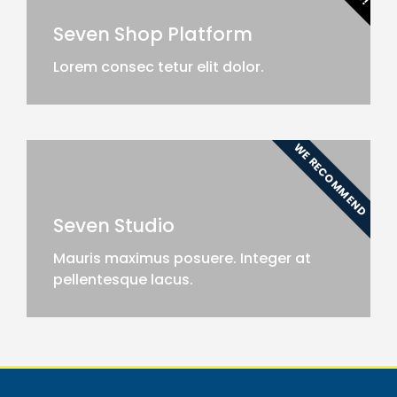
Seven Shop Platform
Lorem consec tetur elit dolor.
WE RECOMMEND
Seven Studio
Mauris maximus posuere. Integer at
pellentesque lacus.