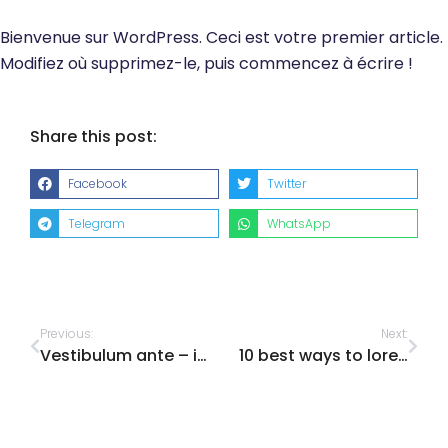
Bienvenue sur WordPress. Ceci est votre premier article.
Modifiez où supprimez-le, puis commencez à écrire !
Share this post:
Facebook
Twitter
Telegram
WhatsApp
Previous:
Next:
Vestibulum ante – ipsum primis in faucibus
10 best ways to lorem ipsum dolor glavrida